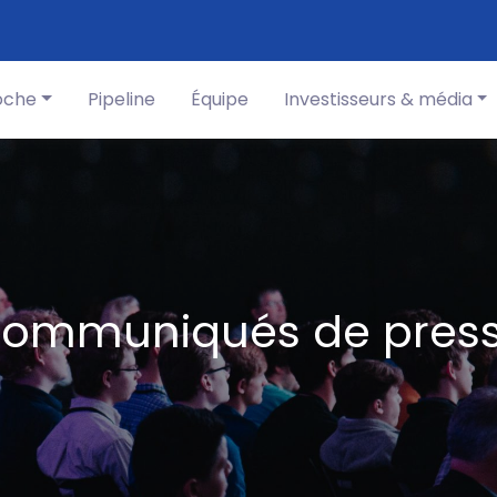
oche
Pipeline
Équipe
Investisseurs & média
ommuniqués de pres