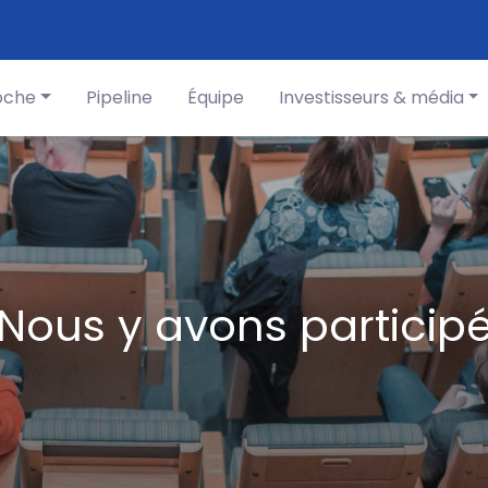
oche
Pipeline
Équipe
Investisseurs & média
Nous y avons particip